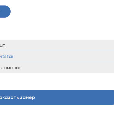
у
шт.
Fitstar
Германия
аказать замер