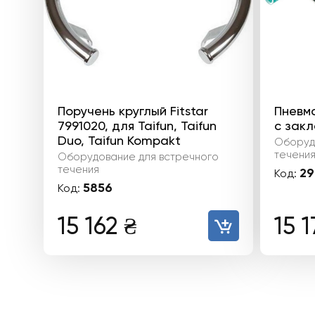
Поручень круглый Fitstar
Пневмо
7991020, для Taifun, Taifun
с закл
Duo, Taifun Kompakt
Оборуд
течени
Оборудование для встречного
течения
29
Код:
5856
Код:
15 162
₴
15 