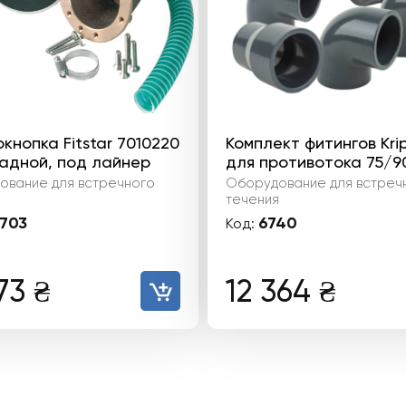
кнопка Fitstar 7010220
Комплект фитингов Krip
адной, под лайнер
для противотока 75/90
ование для встречного
Оборудование для встреч
я
течения
703
6740
Код:
173
₴
12 364
₴