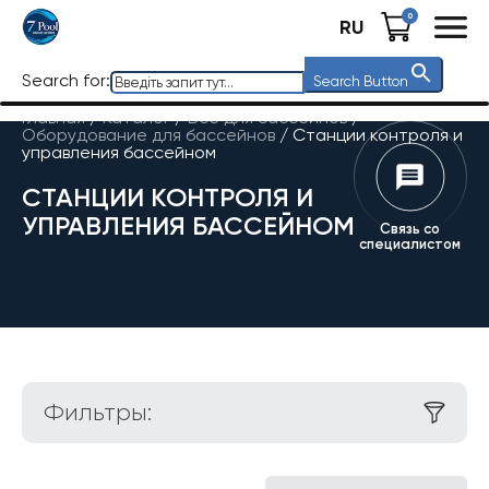
0
RU
Search for:
Search Button
Главная
/
Каталог
/
Все для бассейнов
/
Оборудование для бассейнов
/
Станции контроля и
управления бассейном
СТАНЦИИ КОНТРОЛЯ И
УПРАВЛЕНИЯ БАССЕЙНОМ
Связь со
специалистом
Фильтры: