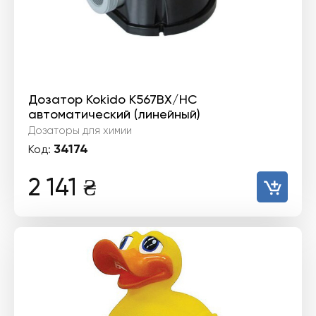
Дозатор Kokido K567BX/HC
автоматический (линейный)
Дозаторы для химии
34174
Код:
2 141
₴