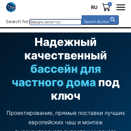
0
RU
Search for:
Search Button
Надежный
качественный
бассейн для
частного дома
под
ключ
Проектирование, прямые поставки лучших
европейских чаш и монтаж