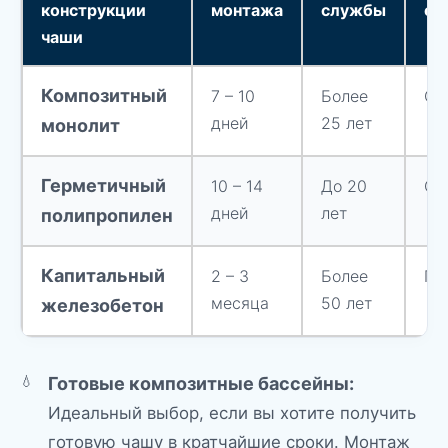
конструкции
монтажа
службы
се
чаши
Композитный
7 – 10
Более
Ср
дней
25 лет
монолит
Герметичный
10 – 14
До 20
Оп
дней
лет
полипропилен
Капитальный
2 – 3
Более
Пр
месяца
50 лет
железобетон
Готовые композитные бассейны:
Идеальный выбор, если вы хотите получить
готовую чашу в кратчайшие сроки. Монтаж