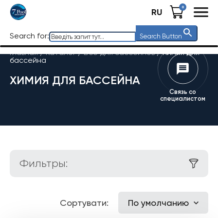
0
RU
Search for:
Search Button
Главная
/
Каталог
/
Все для бассейнов
/
Химия для
бассейна
ХИМИЯ ДЛЯ БАССЕЙНА
Связь со
специалистом
Фильтры:
Сортувати:
По умолчанию