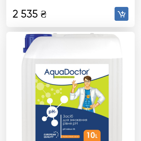
2 535
₴