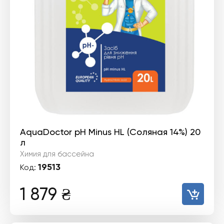
AquaDoctor pH Minus HL (Соляная 14%) 20
л
Химия для бассейна
19513
Код:
1 879
₴