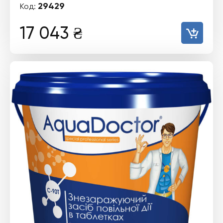
29429
Код:
17 043
₴