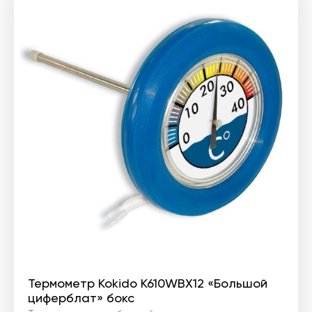
Термометр Kokido K610WBX12 «Большой
циферблат» бокс