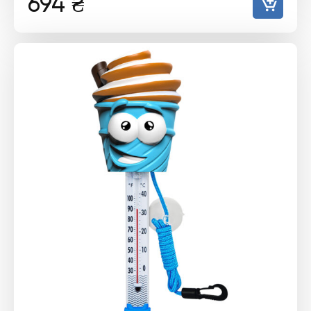
694
₴