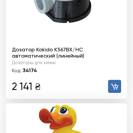
Дозатор Kokido K567BX/HC
автоматический (линейный)
Дозаторы для химии
34174
Код:
2 141
₴