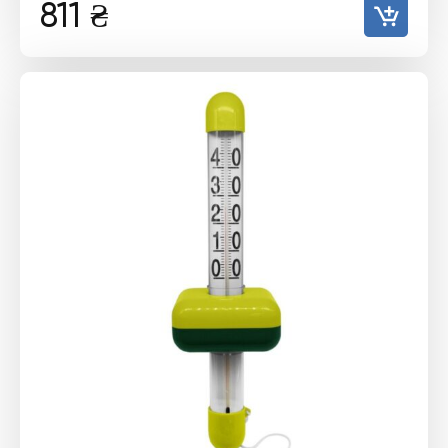
811
₴