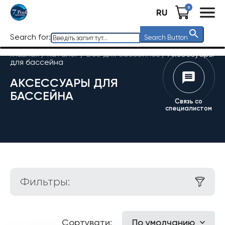
0
RU
Search for:
Search Button
Главная
/
Каталог
/
Все для бассейнов
/
Аксессуары
для бассейна
АКСЕССУАРЫ ДЛЯ
БАССЕЙНА
Связь со
специалистом
Фильтры:
Сортувати:
По умолчанию