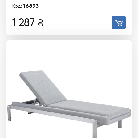
16893
Код:
1 287
₴