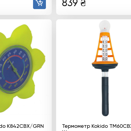
839
₴
ido K842CBX/GRN
Термометр Kokido TM60C