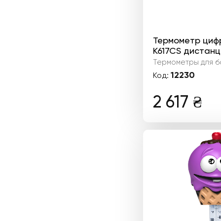
Термометр циф
K617CS дистан
Термометры для б
12230
Код:
2 617
₴