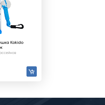
ушка Kokido
ок
ассейнов