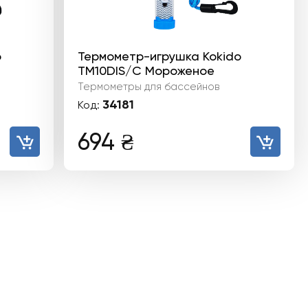
o
Термометр-игрушка Kokido
TM10DIS/C Мороженое
Термометры для бассейнов
34181
Код:
694
₴