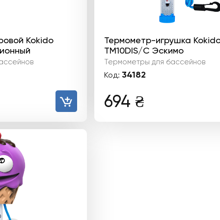
ровой Kokido
Термометр-игрушка Kokid
ционный
TM10DIS/C Эскимо
ассейнов
Термометры для бассейнов
34182
Код:
694
₴