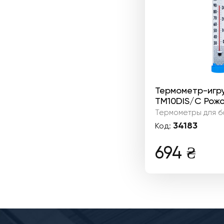
Термометр-игр
TM10DIS/C Рож
Термометры для б
34183
Код:
694
₴