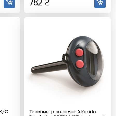
782
₴
BX/C
Термометр солнечный Kokido