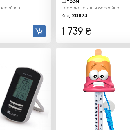
Шторм
ассейнов
Термометры для бассейнов
20873
Код:
1 739
₴