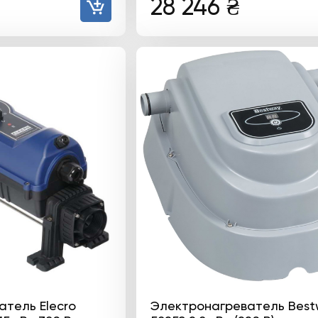
чальная
Текущая
28 246
₴
цена:
яла
159
522 ₴.
тель Elecro
Электронагреватель Best