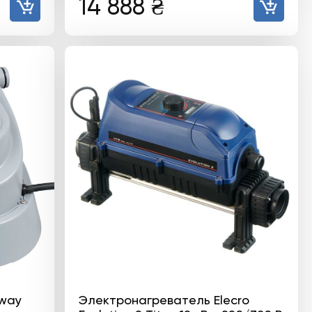
14 888
₴
way
Электронагреватель Elecro