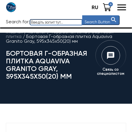
0
RU
Search for:
Search Button
Главная
/
Каталог
/
Террасная зона
/
Бортовая
плитка
/
Бортовая Г-образная плитка Aquaviva
Granito Gray, 595x345x50(20) мм
БОРТОВАЯ Г-ОБРАЗНАЯ
ПЛИТКА AQUAVIVA
GRANITO GRAY,
Связь со
специалистом
595X345X50(20) ММ