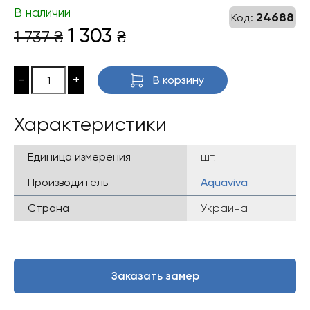
В наличии
24688
Код:
Первоначальная
Текущая
1 303
1 737
₴
₴
цена
цена:
составляла
1
-
+
В корзину
1
303 ₴.
737 ₴.
Характеристики
Единица измерения
шт.
Производитель
Aquaviva
Страна
Украина
Заказать замер