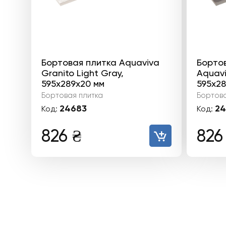
Бортовая плитка Aquaviva
Борто
Granito Light Gray,
Aquavi
595x289x20 мм
595x28
Бортовая плитка
Бортова
24683
24
Код:
Код:
826
₴
82