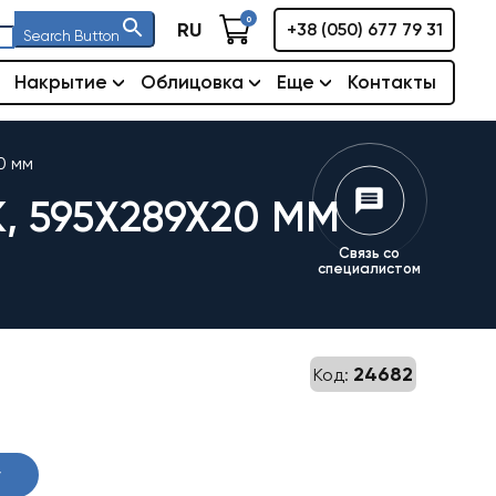
0
RU
+38 (050) 677 79 31
Search Button
Накрытие
Облицовка
Еще
Контакты
0 мм
, 595X289X20 ММ
Связь со
специалистом
24682
Код:
у