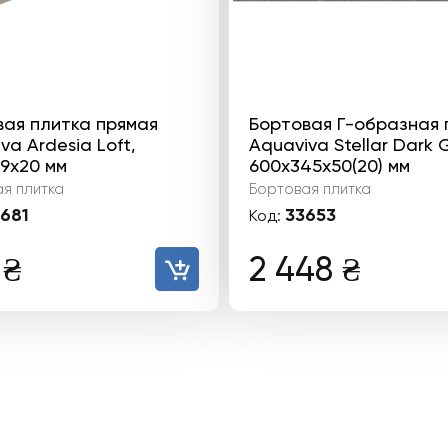
вая плитка прямая
Бортовая Г-образная 
va Ardesia Loft,
Aquaviva Stellar Dark G
9x20 мм
600x345x50(20) мм
я плитка
Бортовая плитка
681
33653
Код:
6
₴
2 448
₴