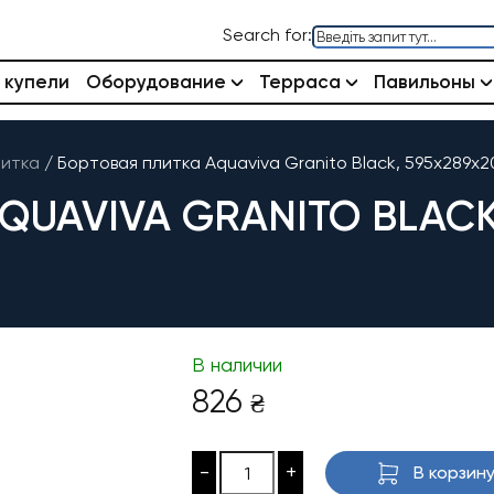
Search for:
 купели
Оборудование
Терраса
Павильоны
литка
/
Бортовая плитка Aquaviva Granito Black, 595x289x2
QUAVIVA GRANITO BLACK
В наличии
826
₴
-
+
В корзин