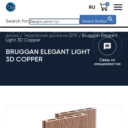
0
RU
Search for:
Search Button
Главная
/
Каталог
/
Террасная зона
/
Террасная
доска
/
Террасная доска из ДПК
/
Bruggan Elegant
Light 3D Copper
BRUGGAN ELEGANT LIGHT
3D COPPER
Связь со
специалистом