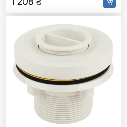
1 208
₴