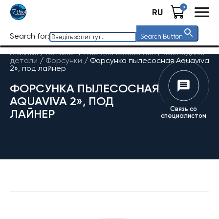
0
RU
Search for:
Search Button
Главная
/
Каталог
/
Все для бассейнов
/
Закладные
детали
/
Форсунки
/
Форсунка пылесосная Aquaviva
2», под лайнер
ФОРСУНКА ПЫЛЕСОСНАЯ
AQUAVIVA 2», ПОД
Связь со
ЛАЙНЕР
специалистом