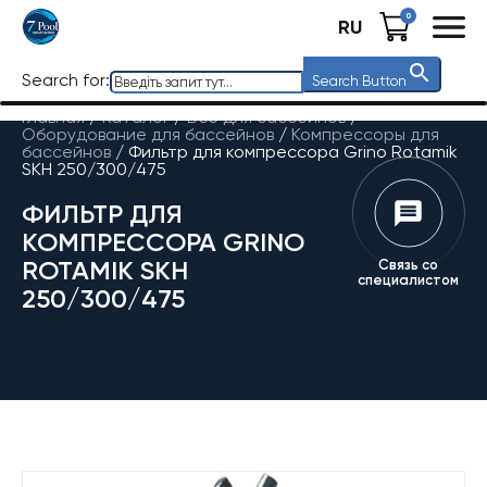
0
RU
Search for:
Search Button
Главная
/
Каталог
/
Все для бассейнов
/
Оборудование для бассейнов
/
Компрессоры для
бассейнов
/
Фильтр для компрессора Grino Rotamik
SKH 250/300/475
ФИЛЬТР ДЛЯ
КОМПРЕССОРА GRINO
ROTAMIK SKH
Связь со
специалистом
250/300/475