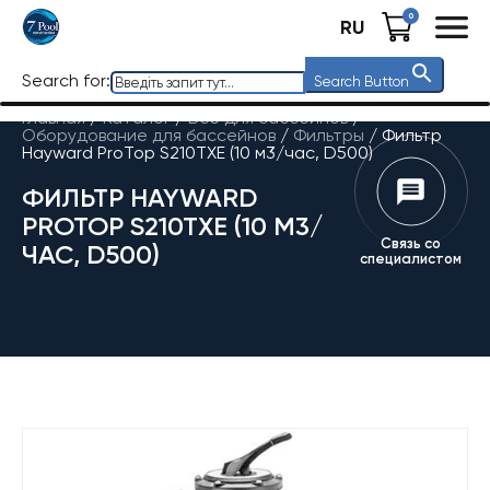
0
RU
Search for:
Search Button
Главная
/
Каталог
/
Все для бассейнов
/
Оборудование для бассейнов
/
Фильтры
/
Фильтр
Hayward ProTop S210TXE (10 м3/час, D500)
ФИЛЬТР HAYWARD
PROTOP S210TXE (10 М3/
Связь со
ЧАС, D500)
специалистом