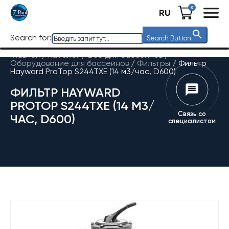
0
RU
Search for:
Search Button
Главная
/
Каталог
/
Все для бассейнов
/
Оборудование для бассейнов
/
Фильтры
/
Фильтр
Hayward ProTop S244TXE (14 м3/час, D600)
ФИЛЬТР HAYWARD
PROTOP S244TXE (14 М3/
Связь со
ЧАС, D600)
специалистом