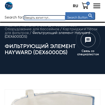
0
RU
Search for:
Search Button
Главная
/
Каталог
/
Все для бассейнов
/
Оборудование для бассейнов
/
Картриджи и песок
для фильтров
/
Фильтрующий элемент Hayward
(DEX6000DS)
ФИЛЬТРУЮЩИЙ ЭЛЕМЕНТ
HAYWARD (DEX6000DS)
Связь со
специалистом