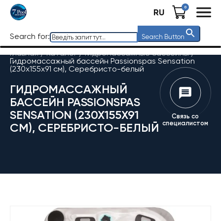
0
RU
Search for:
Search Button
Главная
/
Каталог
/
Гидромассажные бассейны
/
Гидромассажный бассейн Passionspas Sensation
(230x155x91 см), Серебристо-белый
ГИДРОМАССАЖНЫЙ
БАССЕЙН PASSIONSPAS
SENSATION (230X155X91
Связь со
специалистом
СМ), СЕРЕБРИСТО-БЕЛЫЙ