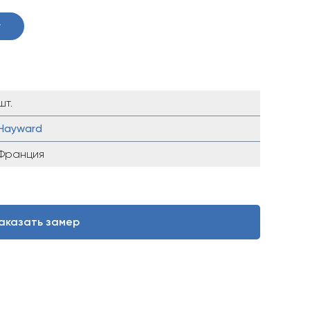
у
шт.
Hayward
Франция
аказать замер