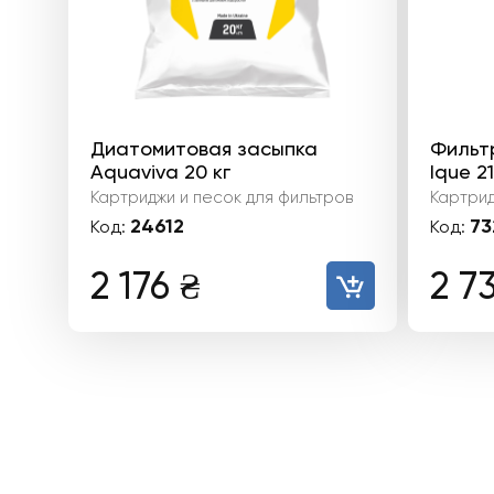
Диатомитовая засыпка
Фильт
Aquaviva 20 кг
Ique 2
Картриджи и песок для фильтров
Картрид
24612
73
Код:
Код:
2 176
₴
2 7