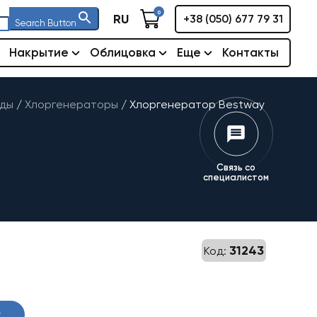
0
RU
+38 (050) 677 79 31
Search Button
Накрытие
Облицовка
Еще
Контакты
оды
/
Хлоргенераторы
/
Хлоргенератор Bestway
Связь со
специалистом
31243
Код:
у