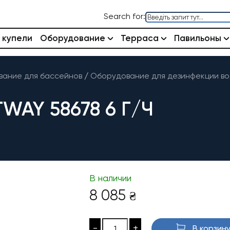
Search for:
 купели
Оборудование
Терраса
Павильоны
ание для бассейнов
/
Оборудование для дезинфекции в
WAY 58678 6 Г/Ч
В наличии
8 085
₴
-
+
В корзин