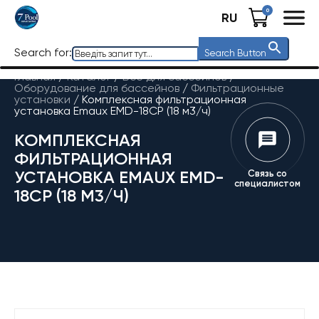
0
RU
Search for:
Search Button
Главная
/
Каталог
/
Все для бассейнов
/
Оборудование для бассейнов
/
Фильтрационные
установки
/
Комплексная фильтрационная
установка Emaux EMD-18CP (18 м3/ч)
КОМПЛЕКСНАЯ
ФИЛЬТРАЦИОННАЯ
УСТАНОВКА EMAUX EMD-
Связь со
специалистом
18CP (18 М3/Ч)