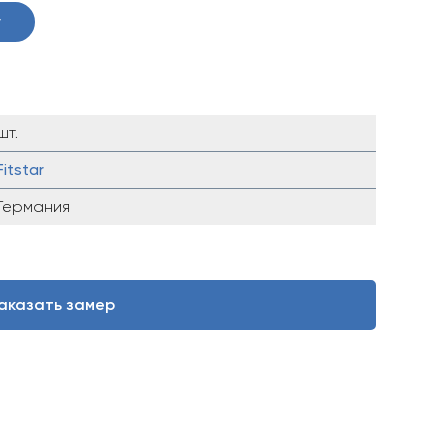
у
шт.
Fitstar
Германия
аказать замер