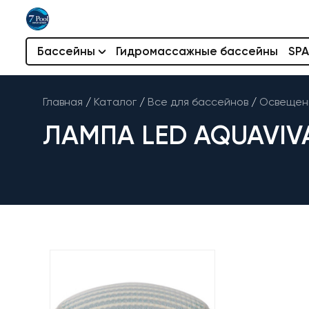
Бассейны
Гидромассажные бассейны
SPA
Главная
/
Каталог
/
Все для бассейнов
/
Освещени
ЛАМПА LED AQUAVIV