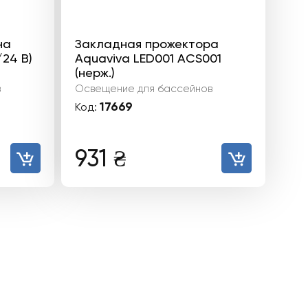
на
Закладная прожектора
/24 В)
Aquaviva LED001 ACS001
(нерж.)
в
Освещение для бассейнов
17669
Код:
931
₴