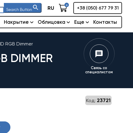
0
RU
+38 (050) 677 79 31
Search Button
Накрытие
Облицовка
Еще
Контакты
MD RGB Dimmer
GB DIMMER
Связь со
специалистом
23721
Код:
у