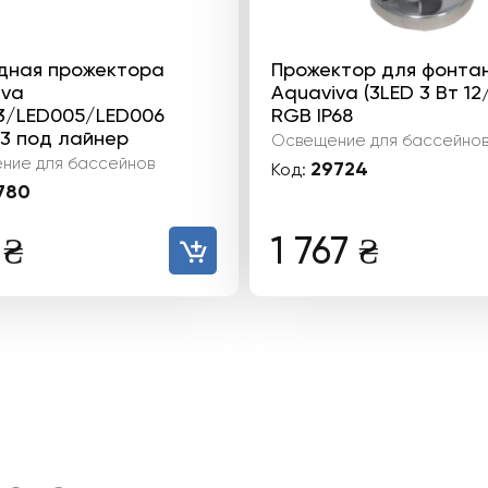
дная прожектора
Прожектор для фонта
iva
Aquaviva (3LED 3 Вт 12
3/LED005/LED006
RGB IP68
3 под лайнер
Освещение для бассейно
ние для бассейнов
29724
Код:
780
4
₴
1 767
₴