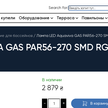
Search for:
 купели
Оборудование
Терраса
Павильоны
е для бассейнов
/
Лампа LED Aquaviva GAS PAR56-270 S
A GAS PAR56-270 SMD R
В наличии
2 879
₴
-
+
В корзин