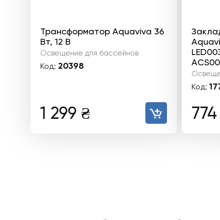
Трансформатор Aquaviva 36
Закла
Вт, 12 В
Aquav
LED00
Освещение для бассейнов
ACS00
20398
Код:
Освеще
17
Код:
1 299
₴
77