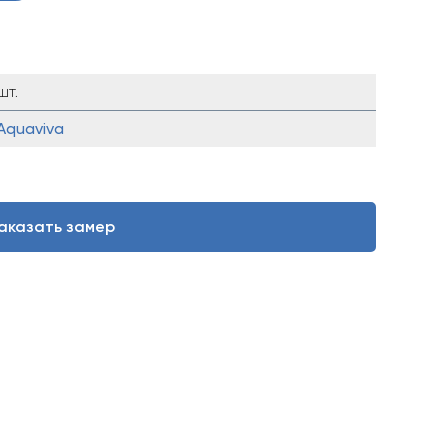
шт.
Aquaviva
аказать замер