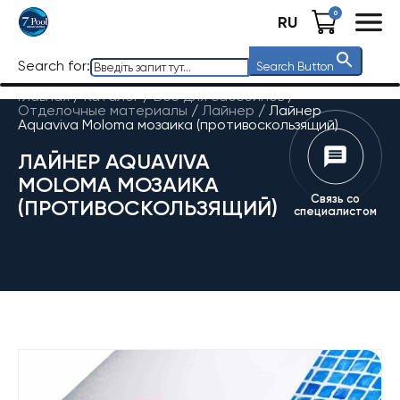
0
RU
Search for:
Search Button
Главная
/
Каталог
/
Все для бассейнов
/
Отделочные материалы
/
Лайнер
/
Лайнер
Aquaviva Moloma мозаика (противоскользящий)
ЛАЙНЕР AQUAVIVA
MOLOMA МОЗАИКА
Связь со
(ПРОТИВОСКОЛЬЗЯЩИЙ)
специалистом