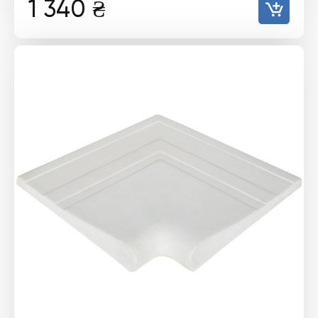
1 340
₴