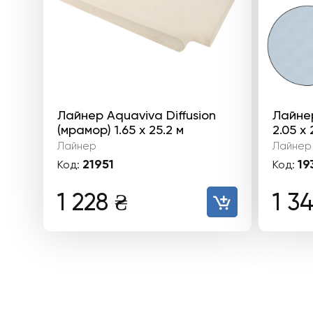
Лайнер Aquaviva Diffusion
Лайнер
(мрамор) 1.65 x 25.2 м
2.05 х 
Лайнер
Лайнер
21951
19
Код:
Код:
1 228
₴
1 3