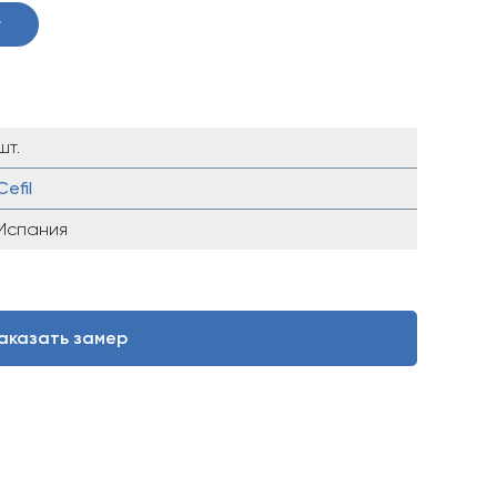
у
шт.
Cefil
Испания
аказать замер