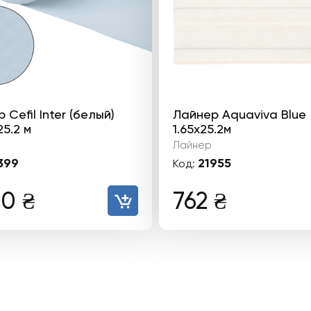
 Cefil Inter (белый)
Лайнер Aquaviva Blue
25.2 м
1.65x25.2м
Лайнер
399
21955
Код:
40
₴
762
₴