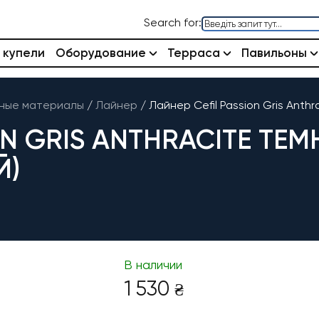
Search for:
 купели
Оборудование
Терраса
Павильоны
ные материалы
/
Лайнер
/
Лайнер Cefil Passion Gris Anth
ON GRIS ANTHRACITE ТЕ
Й)
В наличии
1 530
₴