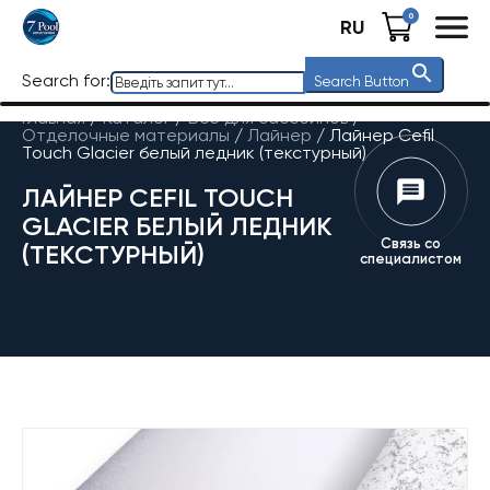
0
RU
Search for:
Search Button
Главная
/
Каталог
/
Все для бассейнов
/
Отделочные материалы
/
Лайнер
/
Лайнер Cefil
Touch Glacier белый ледник (текстурный)
ЛАЙНЕР CEFIL TOUCH
GLACIER БЕЛЫЙ ЛЕДНИК
Связь со
(ТЕКСТУРНЫЙ)
специалистом