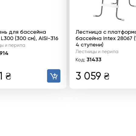
ень для бассейна
Лестница с платформ
L300 (300 см), AISI-316
бассейна Intex 28067 (
4 ступени)
ы и перила
Лестницы и перила
914
31433
Код:
11
₴
3 059
₴