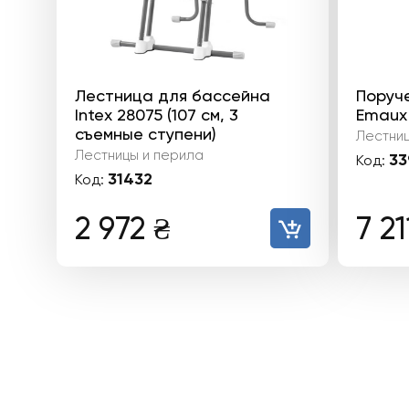
Лестница для бассейна
Поруч
Intex 28075 (107 см, 3
Emaux 
съемные ступени)
Лестниц
Лестницы и перила
33
Код:
31432
Код:
2 972
₴
7 2