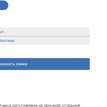
у
шт.
Bestway
аказать замер
ица изготовлена ​​из прочной стальной