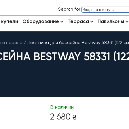
Search for:
 купели
Оборудование
Терраса
Павильоны
 и перила
/
Лестница для бассейна Bestway 58331 (122 см
ЙНА BESTWAY 58331 (12
В наличии
2 680
₴