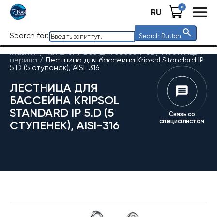
0
RU
Search for:
Search Button
Главная
/
Каталог
/
Все для бассейнов
/
Лестницы и
перила
/
Лестница для бассейна Kripsol Standard IP
5.D (5 ступенек), AISI-316
ЛЕСТНИЦА ДЛЯ
БАССЕЙНА KRIPSOL
STANDARD IP 5.D (5
Связь со
специалистом
СТУПЕНЕК), AISI-316