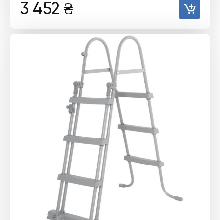
3 452
₴