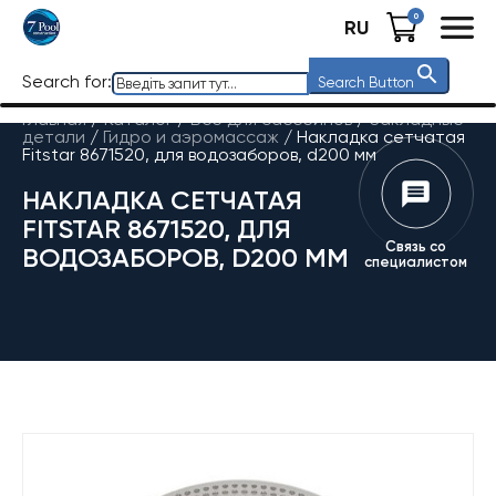
0
RU
Search for:
Search Button
Главная
/
Каталог
/
Все для бассейнов
/
Закладные
детали
/
Гидро и аэромассаж
/
Накладка сетчатая
Fitstar 8671520, для водозаборов, d200 мм
НАКЛАДКА СЕТЧАТАЯ
FITSTAR 8671520, ДЛЯ
Связь со
ВОДОЗАБОРОВ, D200 ММ
специалистом