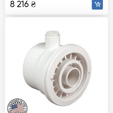
8 216
₴