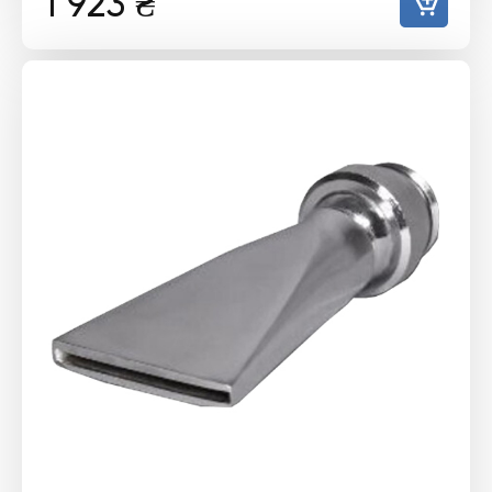
1 923
₴