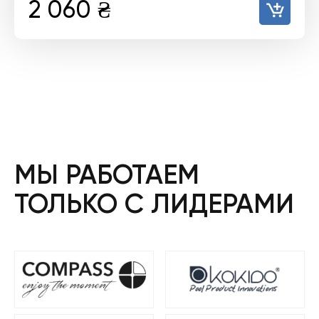
Первоначальная
Текущая
2 060
₴
цена
цена:
составляла
2
2
060 ₴.
575 ₴.
МЫ РАБОТАЕМ
ТОЛЬКО С ЛИДЕРАМИ