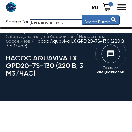
0
RU
Search for:
Search Button
Главная
/
Каталог
/
Все для бассейнов
/
Оборудование для бассейнов
/
Насосы для
бассейнов
/
Насос Aquaviva LX GPD20-7S-130 (220 В,
3 м3/час)
НАСОС AQUAVIVA LX
GPD20-7S-130 (220 В, 3
Связь со
М3/ЧАС)
специалистом