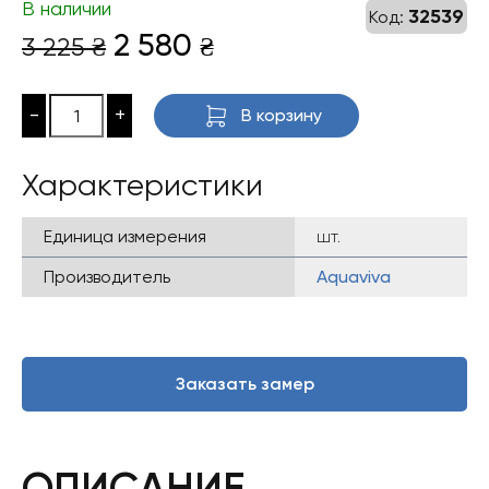
В наличии
32539
Код:
Первоначальная
Текущая
2 580
3 225
₴
₴
цена
цена:
составляла
2
-
+
В корзину
3
580 ₴.
225 ₴.
Характеристики
Единица измерения
шт.
Производитель
Aquaviva
Заказать замер
ОПИСАНИЕ