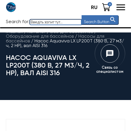
0
RU
Search for:
Search Button
Главная
/
Каталог
/
Все для бассейнов
/
Оборудование для бассейнов
/
Насосы для
бассейнов
/
Насос Aquaviva LX LP200T (380 В, 27 м3/
ч, 2 HP), вал AISI 316
НАСОС AQUAVIVA LX
LP200T (380 В, 27 М3/Ч, 2
Связь со
HP), ВАЛ AISI 316
специалистом