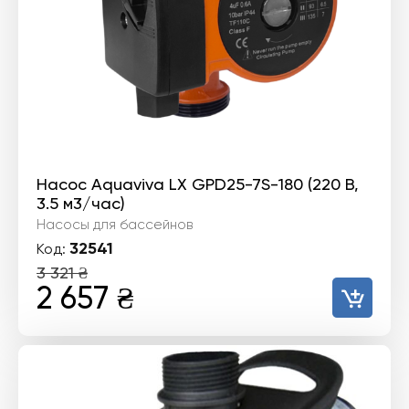
Насос Aquaviva LX GPD25-7S-180 (220 В,
3.5 м3/час)
Насосы для бассейнов
32541
Код:
3 321
₴
Первоначальная
Текущая
2 657
₴
цена
цена:
составляла
2
3
657 ₴.