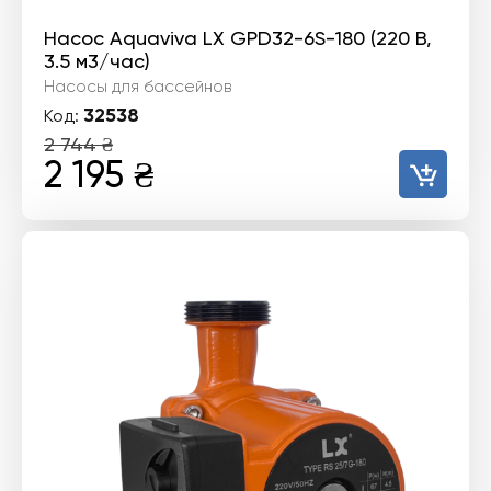
Насос Aquaviva LX GPD32-6S-180 (220 В,
3.5 м3/час)
Насосы для бассейнов
32538
Код:
2 744
₴
Первоначальная
Текущая
2 195
₴
цена
цена:
составляла
2
2
195 ₴.
744 ₴.