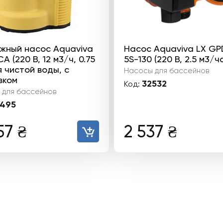
жный насос Aquaviva
Насос Aquaviva LX GP
A (220 В, 12 м3/ч, 0.75
5S-130 (220 В, 2.5 м3/ч
я чистой воды, с
Насосы для бассейнов
вком
32532
Код:
 для бассейнов
495
57
₴
2 537
₴