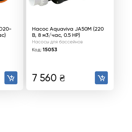
D20-
Насос Aquaviva JA50M (220
ас)
В, 8 м3/час, 0.5 HP)
Насосы для бассейнов
15053
Код:
7 560
₴