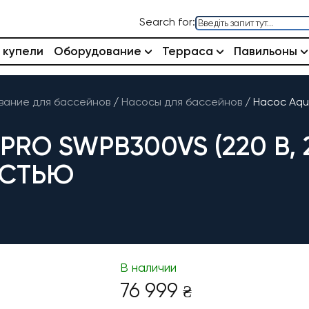
Search for:
 купели
Оборудование
Терраса
Павильоны
ание для бассейнов
/
Насосы для бассейнов
/
Насос Aqua
RO SWPB300VS (220 В, 28
ОСТЬЮ
В наличии
76 999
₴