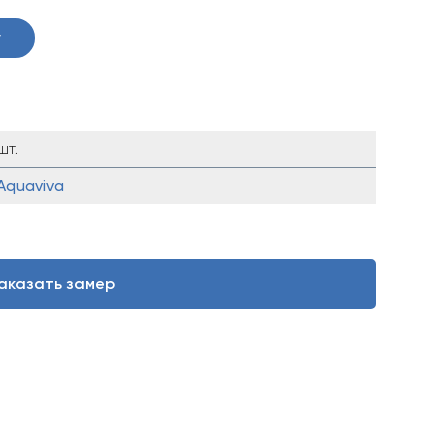
у
шт.
Aquaviva
аказать замер