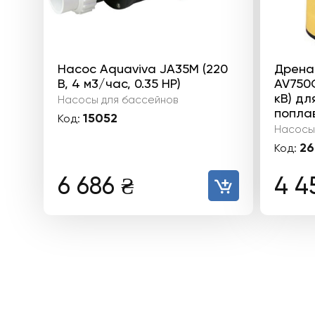
Насос Aquaviva JA35M (220
Дрена
В, 4 м3/час, 0.35 HP)
AV750C
кВ) дл
Насосы для бассейнов
попла
15052
Код:
Насосы
26
Код:
6 686
₴
4 4