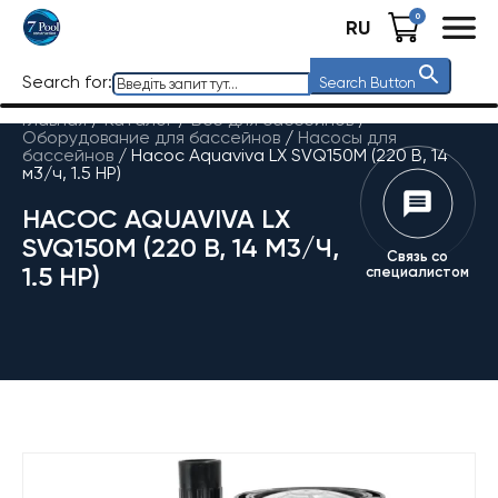
0
RU
Search for:
Search Button
Главная
/
Каталог
/
Все для бассейнов
/
Оборудование для бассейнов
/
Насосы для
бассейнов
/
Насос Aquaviva LX SVQ150M (220 В, 14
м3/ч, 1.5 HP)
НАСОС AQUAVIVA LX
SVQ150M (220 В, 14 М3/Ч,
Связь со
1.5 HP)
специалистом