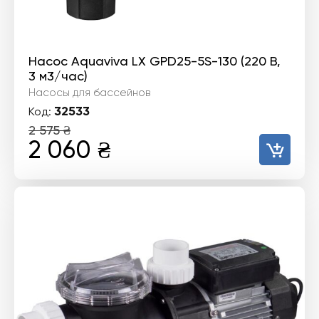
Насос Aquaviva LX GPD25-5S-130 (220 В,
3 м3/час)
Насосы для бассейнов
32533
Код:
2 575
₴
Первоначальная
Текущая
2 060
₴
цена
цена:
составляла
2
2
060 ₴.
575 ₴.