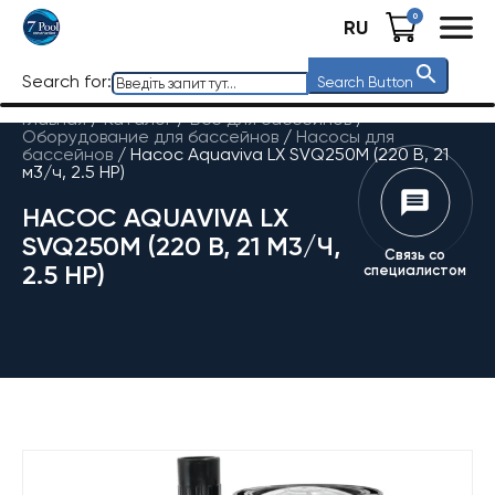
0
RU
Search for:
Search Button
Главная
/
Каталог
/
Все для бассейнов
/
Оборудование для бассейнов
/
Насосы для
бассейнов
/
Насос Aquaviva LX SVQ250M (220 В, 21
м3/ч, 2.5 HP)
НАСОС AQUAVIVA LX
SVQ250M (220 В, 21 М3/Ч,
Связь со
2.5 HP)
специалистом