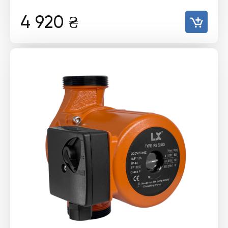
4 920
₴