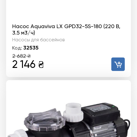
Насос Aquaviva LX GPD32-5S-180 (220 В,
3.5 м3/ч)
Насосы для бассейнов
32535
Код:
2 682
₴
Первоначальная
Текущая
2 146
₴
цена
цена:
составляла
2
2
146 ₴.
682 ₴.