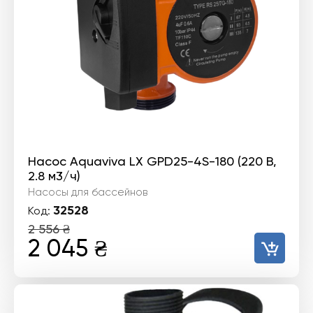
Насос Aquaviva LX GPD25-4S-180 (220 В,
2.8 м3/ч)
Насосы для бассейнов
32528
Код:
2 556
₴
Первоначальная
Текущая
2 045
₴
цена
цена:
составляла
2