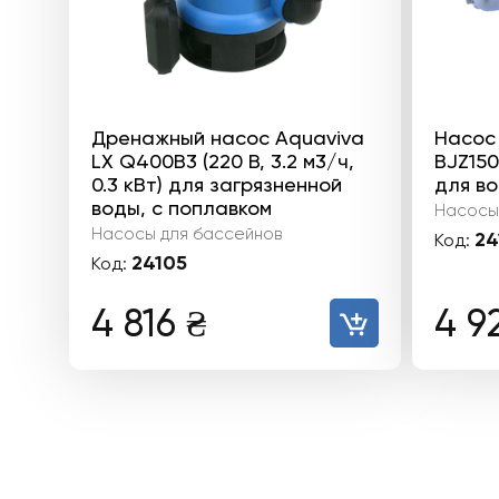
Дренажный насос Aquaviva
Насос
LX Q400B3 (220 В, 3.2 м3/ч,
BJZ150 
0.3 кВт) для загрязненной
для в
воды, с поплавком
Насосы
Насосы для бассейнов
24
Код:
24105
Код:
4 816
₴
4 9