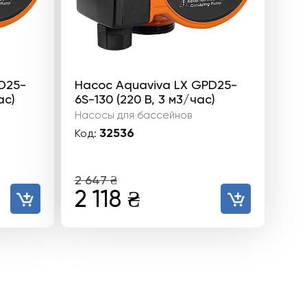
D25-
Насос Aquaviva LX GPD25-
ас)
6S-130 (220 В, 3 м3/час)
Насосы для бассейнов
32536
Код:
2 647
₴
ьная
щая
Первоначальная
Текущая
2 118
₴
цена
цена:
составляла
2
.
2
118 ₴.
647 ₴.