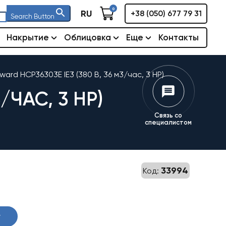
0
RU
+38 (050) 677 79 31
Search Button
Накрытие
Облицовка
Еще
Контакты
ard HCP36303E IE3 (380 В, 36 м3/час, 3 HP)
/ЧАС, 3 HP)
Связь со
специалистом
33994
Код:
у