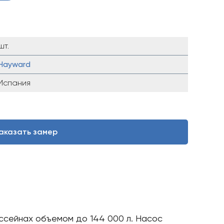
шт.
Hayward
Испания
аказать замер
ассейнах объемом до 144 000 л. Насос