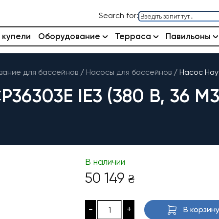
Search for:
 купели
Оборудование
Терраса
Павильоны
ание для бассейнов
/
Насосы для бассейнов
/
Насос Hayw
303E IE3 (380 В, 36 М3
В наличии
50 149
₴
-
+
В корзин