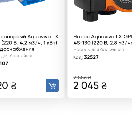
 напорный Aquaviva LX
Насос Aquaviva LX GP
(220 В, 4.2 м3/ч, 1 кВт)
4S-130 (220 В, 2.8 м3/ч
одоснабжения
Насосы для бассейнов
 для бассейнов
32527
Код:
107
2 556
₴
Первоначал
Теку
20
₴
2 045
₴
цена
цена:
составляла
2
2
045 ₴
556 ₴.