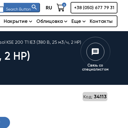
0
RU
+38 (050) 677 79 31
Search Button
Накрытие
Облицовка
Еще
Контакты
ol KSE 200 T1 IE3 (380 В, 25 м3/ч, 2 НР)
 2 НР)
Связь со
специалистом
34113
Код:
у