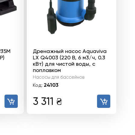
P35M
Дренажный насос Aquaviva
P)
LX Q4003 (220 В, 6 м3/ч, 0.3
кВт) для чистой воды, с
поплавком
Насосы для бассейнов
24103
Код:
3 311
₴