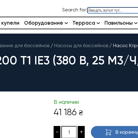
Search for:
 купели
Оборудование
Терраса
Павильоны
ание для бассейнов
/
Насосы для бассейнов
/
Насос Krips
0 T1 IE3 (380 В, 25 М3/Ч,
В наличии
41 186
₴
-
+
В корзин