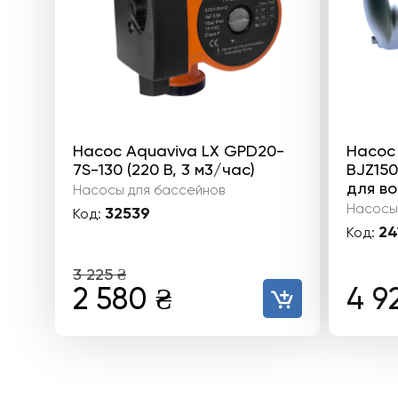
Насос Aquaviva LX GPD20-
Насос
7S-130 (220 В, 3 м3/час)
BJZ150 
для в
Насосы для бассейнов
Насосы
32539
Код:
24
Код:
3 225
₴
Первоначальная
Текущая
2 580
₴
4 9
цена
цена:
составляла
2
3
580 ₴.