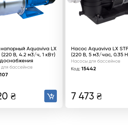
 напорный Aquaviva LX
Насос Aquaviva LX ST
(220 В, 4.2 м3/ч, 1 кВт)
(220 В, 5 м3/час, 0.35 H
одоснабжения
Насосы для бассейнов
 для бассейнов
15442
Код:
107
20
₴
7 473
₴