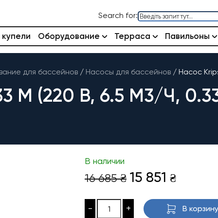
Search for:
 купели
Оборудование
Терраса
Павильоны
ание для бассейнов
/
Насосы для бассейнов
/
Насос Krips
 M (220 В, 6.5 М3/Ч, 0.3
В наличии
Первоначаль
Текущ
15 851
16 685
₴
₴
цена
цена:
составляла
15
-
+
В корзин