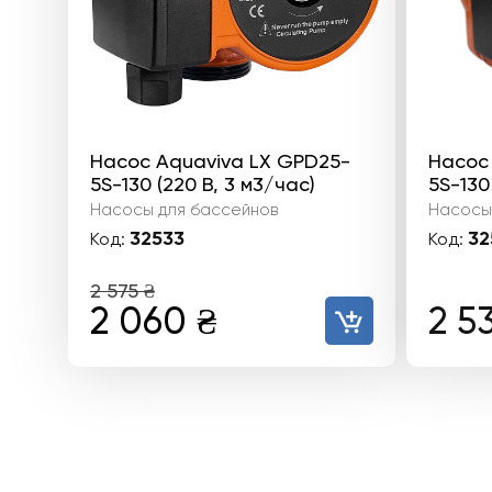
Насос Aquaviva LX GPD25-
Насос
5S-130 (220 В, 3 м3/час)
5S-130
Насосы для бассейнов
Насосы
32533
32
Код:
Код:
2 575
₴
Первоначальная
Текущая
2 060
₴
2 5
цена
цена:
составляла
2
2
060 ₴.
575 ₴.