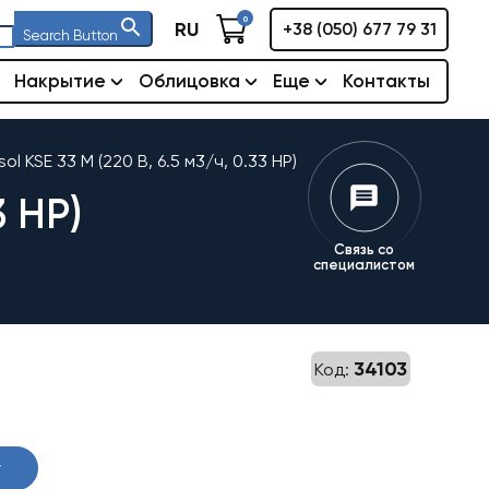
0
RU
+38 (050) 677 79 31
Search Button
Накрытие
Облицовка
Еще
Контакты
ol KSE 33 M (220 В, 6.5 м3/ч, 0.33 НР)
3 НР)
Связь со
специалистом
34103
Код:
ная
ая
у