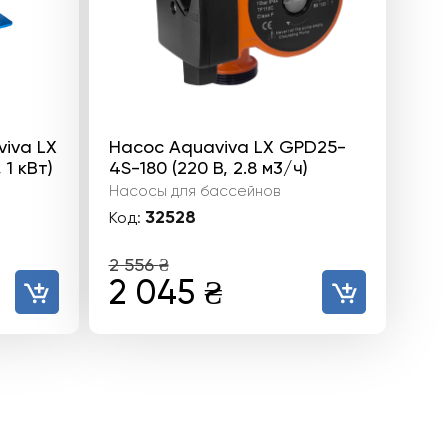
iva LX
Насос Aquaviva LX GPD25-
 1 кВт)
4S-180 (220 В, 2.8 м3/ч)
Насосы для бассейнов
32528
Код:
2 556
₴
Первоначальная
Текущая
2 045
₴
цена
цена:
составляла
2
2
045 ₴.
556 ₴.