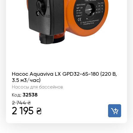
Насос Aquaviva LX GPD32-6S-180 (220 В,
3.5 м3/час)
Насосы для бассейнов
32538
Код:
2 744
₴
Первоначальная
Текущая
2 195
₴
цена
цена:
составляла
2