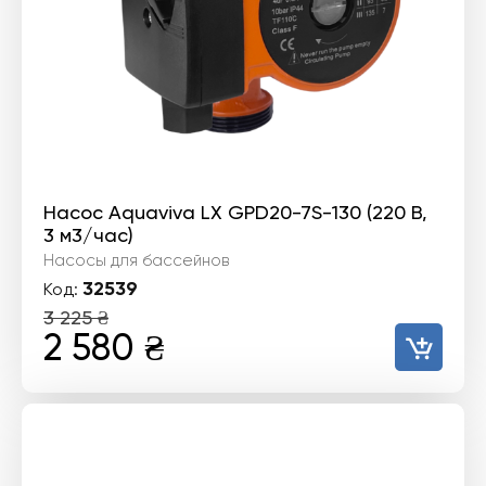
Насос Aquaviva LX GPD20-7S-130 (220 В,
3 м3/час)
Насосы для бассейнов
32539
Код:
3 225
₴
Первоначальная
Текущая
2 580
₴
цена
цена:
составляла
2
3
580 ₴.