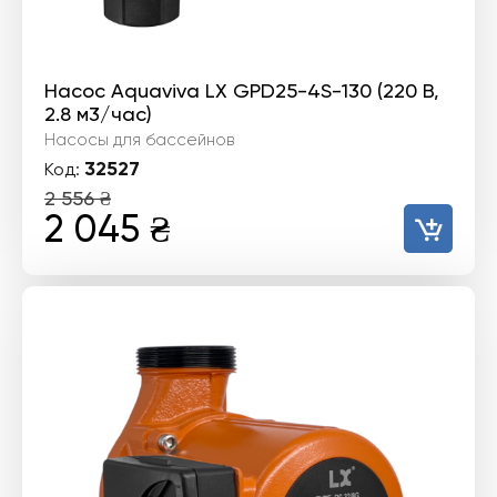
Насос Aquaviva LX GPD25-4S-130 (220 В,
2.8 м3/час)
Насосы для бассейнов
32527
Код:
2 556
₴
Первоначальная
Текущая
2 045
₴
цена
цена:
составляла
2
2
045 ₴.
556 ₴.