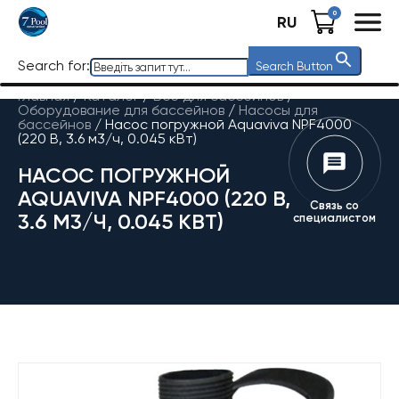
0
RU
Search for:
Search Button
Главная
/
Каталог
/
Все для бассейнов
/
Оборудование для бассейнов
/
Насосы для
бассейнов
/
Насос погружной Aquaviva NPF4000
(220 В, 3.6 м3/ч, 0.045 кВт)
НАСОС ПОГРУЖНОЙ
AQUAVIVA NPF4000 (220 В,
Связь со
3.6 М3/Ч, 0.045 КВТ)
специалистом