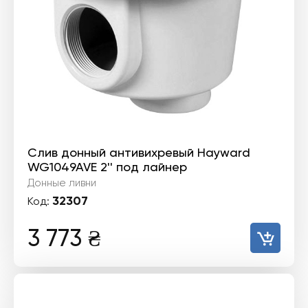
Слив донный антивихревый Hayward
WG1049AVE 2'' под лайнер
Донные ливни
32307
Код:
3 773
₴