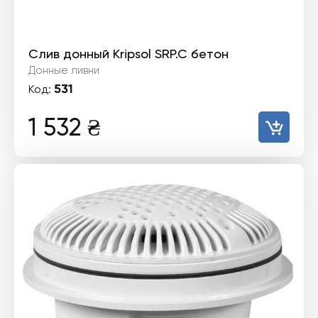
Слив донный Kripsol SRP.C бетон
Донные ливни
531
Код:
1 532
₴