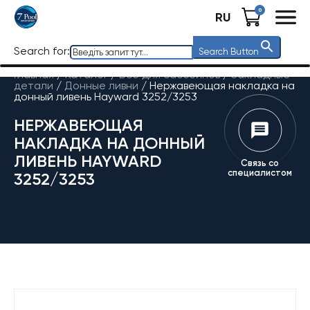
0
RU
Search for:
Search Button
Главная
/
Каталог
/
Все для бассейнов
/
Закладные
детали
/
Донные ливни
/
Нержавеющая накладка на
донный ливень Hayward 3252/3253
НЕРЖАВЕЮЩАЯ
НАКЛАДКА НА ДОННЫЙ
ЛИВЕНЬ HAYWARD
Связь со
специалистом
3252/3253