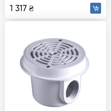
1 317
₴