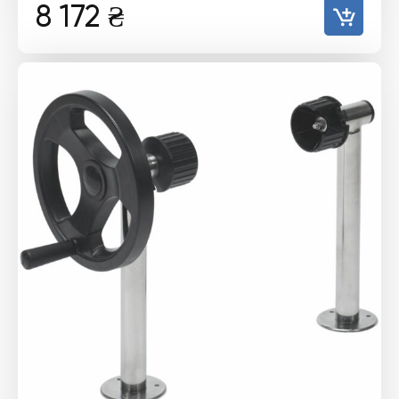
8 172
₴