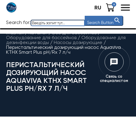
0
RU
Search for:
Search Button
Главная
/
Каталог
/
Все для бассейнов
/
Оборудование для бассейнов
/
Оборудование для
дезинфекции воды
/
Насосы дозирующие
/
Перистальтический дозирующий насос Aquaviva
KTHX Smart Plus pH/Rx 7 л/ч
ПЕРИСТАЛЬТИЧЕСКИЙ
ДОЗИРУЮЩИЙ НАСОС
Связь со
AQUAVIVA KTHX SMART
специалистом
PLUS PH/RX 7 Л/Ч