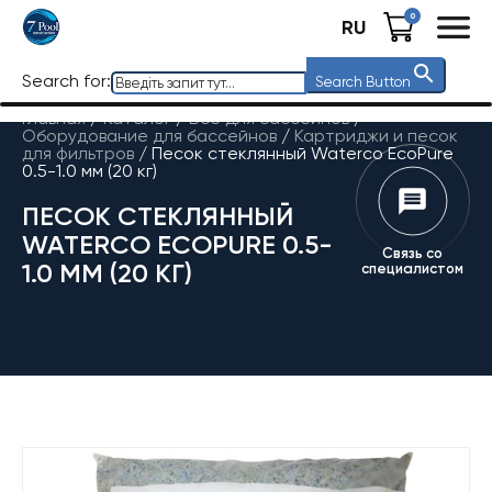
0
RU
Search for:
Search Button
Главная
/
Каталог
/
Все для бассейнов
/
Оборудование для бассейнов
/
Картриджи и песок
для фильтров
/
Песок стеклянный Waterco EcoPure
0.5-1.0 мм (20 кг)
ПЕСОК СТЕКЛЯННЫЙ
WATERCO ECOPURE 0.5-
Связь со
1.0 ММ (20 КГ)
специалистом