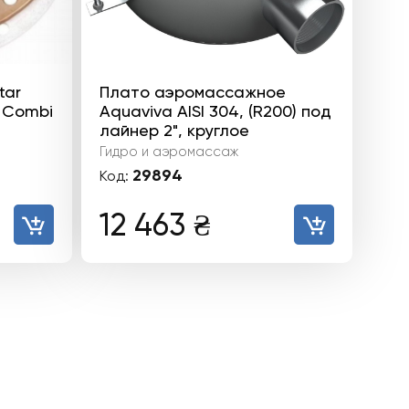
tar
Плато аэромассажное
 Combi
Aquaviva AISI 304, (R200) ​​под
лайнер 2", круглое
Гидро и аэромассаж
29894
Код:
12 463
₴