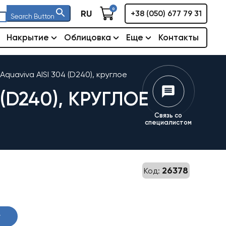
0
RU
+38 (050) 677 79 31
Search Button
Накрытие
Облицовка
Еще
Контакты
uaviva AISI 304 (D240), круглое
D240), КРУГЛОЕ
Связь со
специалистом
26378
Код:
у