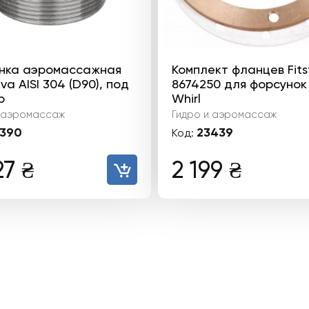
нка аэромассажная
Комплект фланцев Fits
va AISI 304 (D90), под
8674250 для форсунок
р
Whirl
и аэромассаж
Гидро и аэромассаж
390
23439
Код:
27
₴
2 199
₴