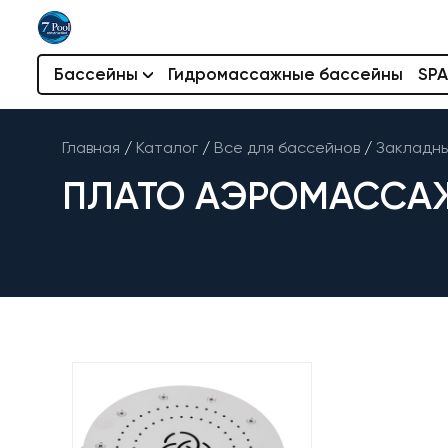
Бассейны
Гидромассажные бассейны
SPA
Главная
/
Каталог
/
Все для бассейнов
/
Закладн
ПЛАТО АЭРОМАССАЖНО