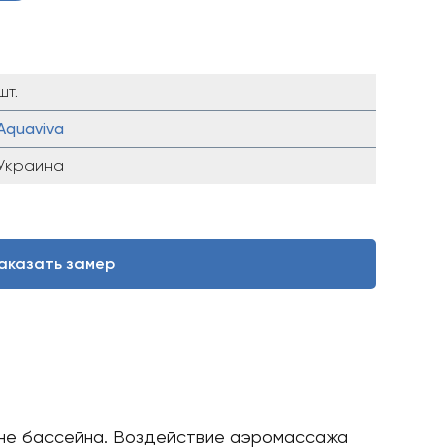
шт.
Aquaviva
Украина
аказать замер
дне бассейна. Воздействие аэромассажа