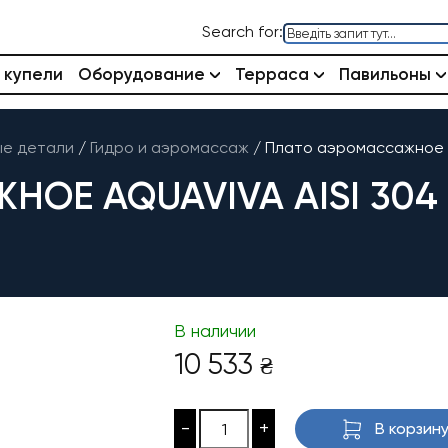
Search for:
 купели
Оборудование
Терраса
Павильоны
ые детали
/
Гидро и аэромассаж
/
Плато аэромассажное Aq
Е AQUAVIVA AISI 304 (
В наличии
10 533
₴
-
+
В корзин