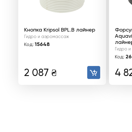
Кнопка Kripsol BPL.B лайнер
Форсу
Aquavi
Гидро и аэромассаж
лайне
15648
Код:
Гидро 
26
Код:
2 087
₴
4 8