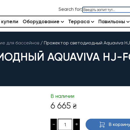
Search for:
 купели
Оборудование
Терраса
Павильоны
е для бассейнов
/
Прожектор светодиодный Aquaviva HJ-
ДНЫЙ AQUAVIVA HJ-FG-
В наличии
6 665
₴
-
+
В корзин