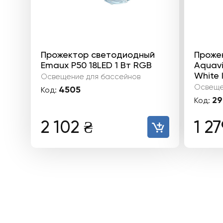
Прожектор светодиодный
Проже
Emaux P50 18LED 1 Вт RGB
Aquavi
White 
Освещение для бассейнов
Освеще
4505
Код:
29
Код:
2 102
₴
1 2