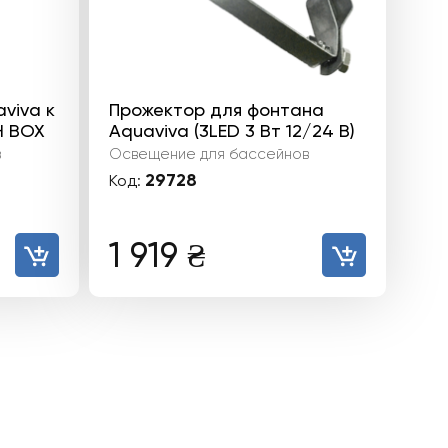
viva к
Прожектор для фонтана
H BOX
Aquaviva (3LED 3 Вт 12/24 В)
в
Освещение для бассейнов
29728
Код:
1 919
₴