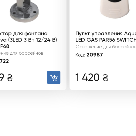
ктор для фонтана
Пульт управления Aqua
va (3LED 3 Вт 12/24 В)
LED GAS PAR56 SWITC
IP68
Освещение для бассейно
ние для бассейнов
20987
Код:
722
79
₴
1 420
₴