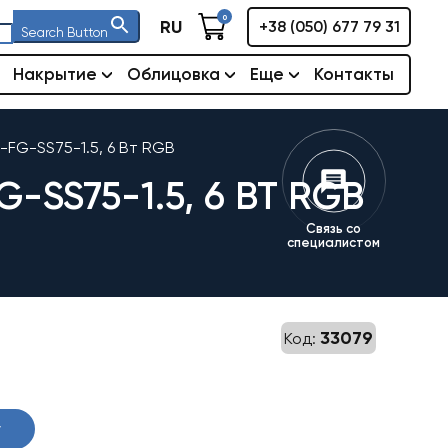
0
RU
+38 (050) 677 79 31
Search Button
Накрытие
Облицовка
Еще
Контакты
FG-SS75-1.5, 6 Вт RGB
SS75-1.5, 6 ВТ RGB
Связь со
специалистом
33079
Код:
у