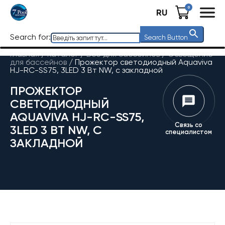
0
RU
Search for:
Search Button
Главная
/
Каталог
/
Все для бассейнов
/
Освещение
для бассейнов
/
Прожектор светодиодный Aquaviva
HJ-RC-SS75, 3LED 3 Вт NW, с закладной
ПРОЖЕКТОР
СВЕТОДИОДНЫЙ
AQUAVIVA HJ-RC-SS75,
Связь со
3LED 3 ВТ NW, С
специалистом
ЗАКЛАДНОЙ