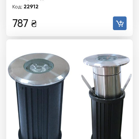
22912
Код:
787
₴