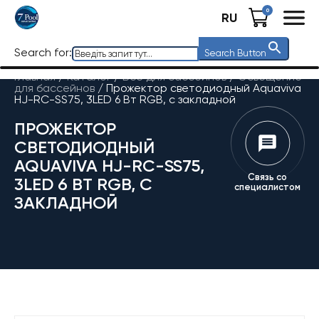
0
RU
Search for:
Search Button
Главная
/
Каталог
/
Все для бассейнов
/
Освещение
для бассейнов
/
Прожектор светодиодный Aquaviva
HJ-RC-SS75, 3LED 6 Вт RGB, с закладной
ПРОЖЕКТОР
СВЕТОДИОДНЫЙ
AQUAVIVA HJ-RC-SS75,
Связь со
3LED 6 ВТ RGB, С
специалистом
ЗАКЛАДНОЙ