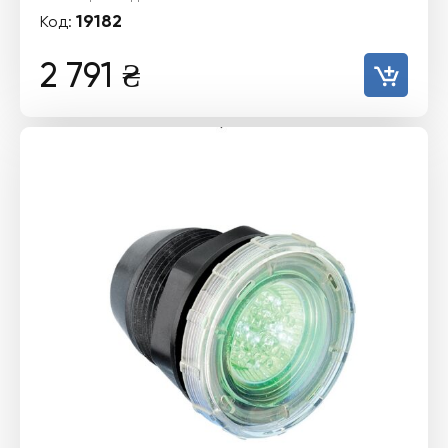
19182
Код:
2 791
₴