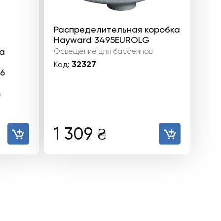
Распределительная коробка
Hayward 3495EUROLG
а
Освещение для бассейнов
32327
Код:
6
в
1 309
₴