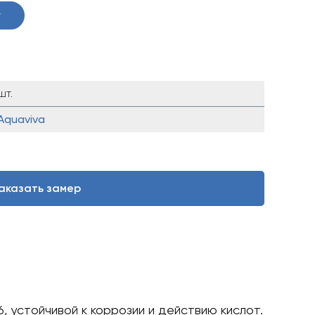
у
шт.
Aquaviva
аказать замер
 устойчивой к коррозии и действию кислот.