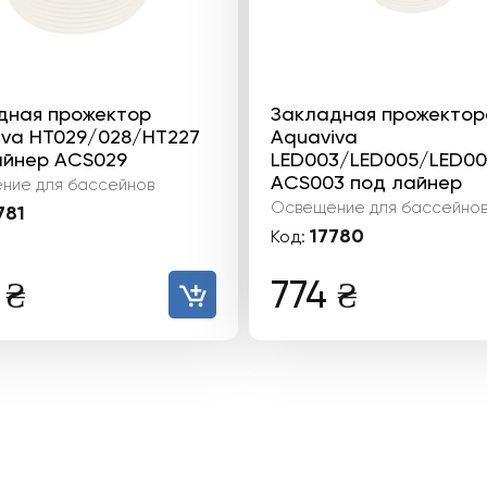
дная прожектор
Закладная прожектор
iva HT029/028/HT227
Aquaviva
айнер ACS029
LED003/LED005/LED00
ACS003 под лайнер
ние для бассейнов
Освещение для бассейно
781
17780
Код:
5
₴
774
₴