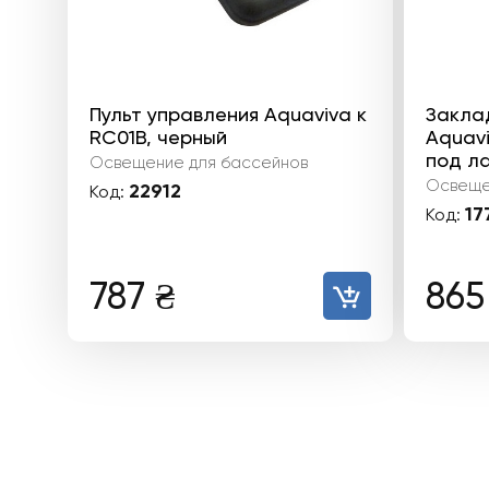
Пульт управления Aquaviva к
Закла
RC01B, черный
Aquav
под л
Освещение для бассейнов
Освеще
22912
Код:
17
Код:
787
₴
86