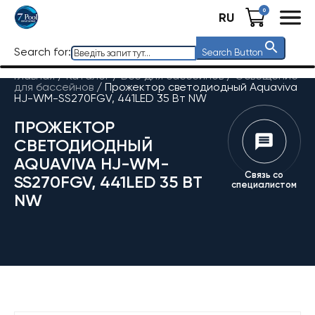
0
RU
Search for:
Search Button
Главная
/
Каталог
/
Все для бассейнов
/
Освещение
для бассейнов
/
Прожектор светодиодный Aquaviva
HJ-WM-SS270FGV, 441LED 35 Вт NW
ПРОЖЕКТОР
СВЕТОДИОДНЫЙ
AQUAVIVA HJ-WM-
Связь со
SS270FGV, 441LED 35 ВТ
специалистом
NW