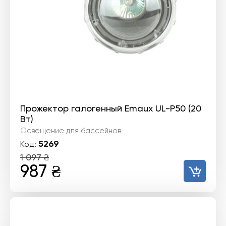
Прожектор галогенный Emaux UL-P50 (20
Вт)
Освещение для бассейнов
5269
Код:
1 097
₴
Первоначальная
Текущая
987
₴
цена
цена:
составляла
987 ₴.