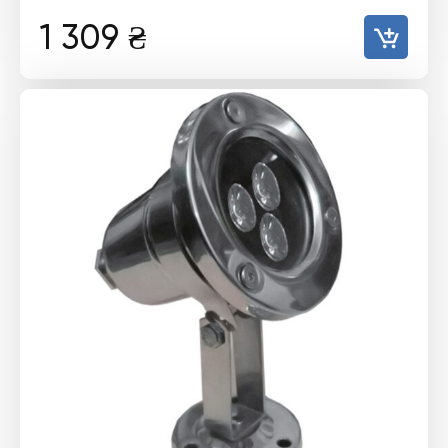
1 309
₴