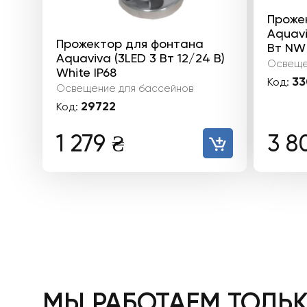
Проже
Aquav
Прожектор для фонтана
Вт NW
Aquaviva (3LED 3 Вт 12/24 В)
Освеще
White IP68
33
Код:
Освещение для бассейнов
29722
Код:
1 279
₴
3 8
МЫ РАБОТАЕМ ТОЛЬ