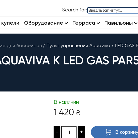
Search for:
 купели
Оборудование
Терраса
Павильоны
е для бассейнов
/
Пульт управления Aquaviva к LED GAS
QUAVIVA К LED GAS PAR
В наличии
1 420
₴
-
+
В корзин