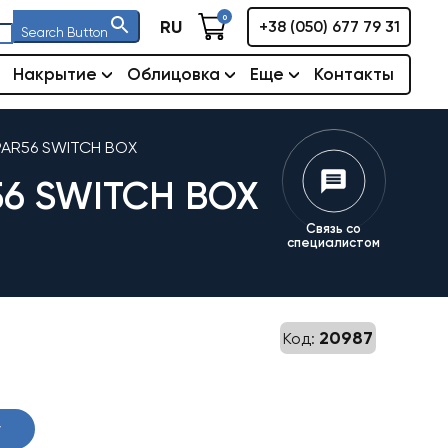
0
RU
+38 (050) 677 79 31
Search Button
Накрытие
Облицовка
Еще
Контакты
 PAR56 SWITCH BOX
56 SWITCH BOX
Связь со
специалистом
20987
Код:
у