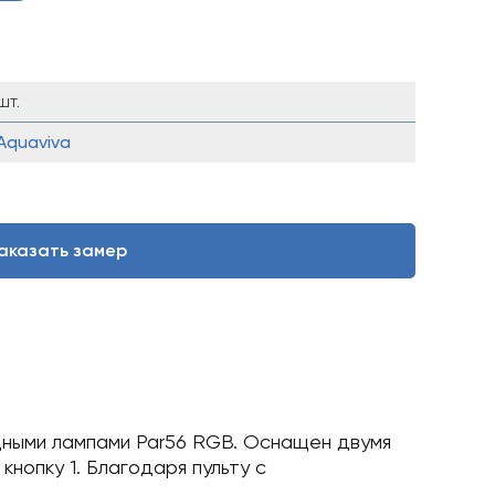
шт.
Aquaviva
аказать замер
дными лампами Par56 RGB. Оснащен двумя
кнопку 1. Благодаря пульту с