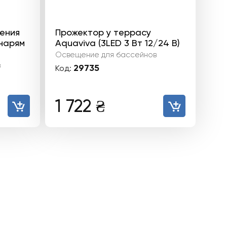
ления
Прожектор у террасу
онарям
Aquaviva (3LED 3 Вт 12/24 В)
Освещение для бассейнов
в
29735
Код:
1 722
₴