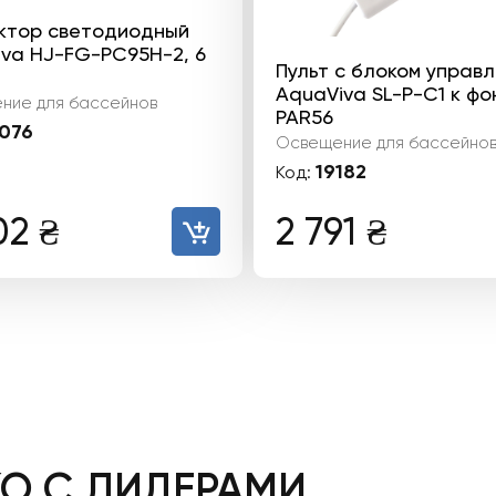
ктор светодиодный
iva HJ-FG-PC95H-2, 6
Пульт с блоком управ
AquaViva SL-P-C1 к ф
ние для бассейнов
PAR56
076
Освещение для бассейно
19182
Код:
02
₴
2 791
₴
КО С ЛИДЕРАМИ